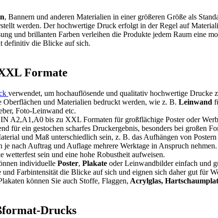
rn
, Bannern und anderen Materialien in einer größeren Größe als Standa
ellt werden. Der hochwertige Druck erfolgt in der Regel auf Materia
sung und brillanten Farben verleihen die Produkte jedem Raum eine m
 definitiv die Blicke auf sich.
 XXL Formate
uck
verwendet, um hochauflösende und qualitativ hochwertige Drucke zu
Oberflächen und Materialien bedruckt werden, wie z. B.
Leinwand
f
eber, Foto-Leinwand etc.
IN A2,A1,A0 bis zu XXL Formaten für großflächige Poster oder Werbe
nd für ein gestochen scharfes Druckergebnis, besonders bei großen Fo
terial und Maß unterschiedlich sein, z. B. das Aufhängen von Postern
nn je nach Auftrag und Auflage mehrere Werktage in Anspruch nehmen.
 wetterfest sein und eine hohe Robustheit aufweisen.
nnen individuelle
Poster
,
Plakate
oder Leinwandbilder einfach und gü
nd Farbintensität die Blicke auf sich und eignen sich daher gut für 
lakaten können Sie auch Stoffe, Flaggen,
Acrylglas, Hartschaumplat
ßformat-Drucks