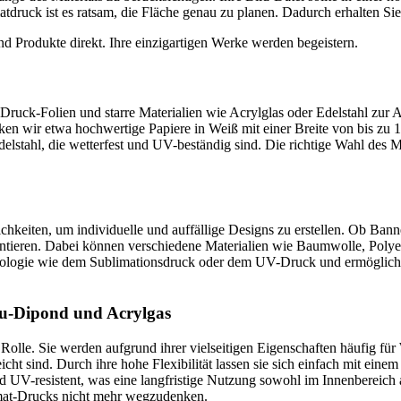
ruck ist es ratsam, die Fläche genau zu planen. Dadurch erhalten Sie
und Produkte direkt. Ihre einzigartigen Werke werden begeistern.
 Druck-Folien und starre Materialien wie Acrylglas oder Edelstahl zur
ken wir etwa hochwertige Papiere in Weiß mit einer Breite von bis zu 
elstahl, die wetterfest und UV-beständig sind. Die richtige Wahl des M
chkeiten, um individuelle und auffällige Designs zu erstellen. Ob Bann
entieren. Dabei können verschiedene Materialien wie Baumwolle, Poly
hnologie wie dem Sublimationsdruck oder dem UV-Druck und ermöglicht 
Alu-Dipond und Acrylgas
 Rolle. Sie werden aufgrund ihrer vielseitigen Eigenschaften häufig f
eicht sind. Durch ihre hohe Flexibilität lassen sie sich einfach mit ein
 UV-resistent, was eine langfristige Nutzung sowohl im Innenbereich a
rmat-Drucks nicht mehr wegzudenken.