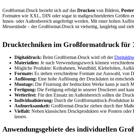
Großformat-Druck bezieht sich auf das
Drucken
von Bildern,
Poste
Formaten wie XXL, DIN oder sogar in maßgeschneiderten Größen erst
Innen- oder Außenbereich angefertigt werden. Mit einer hohen Auflö
Messestände – der Großformat-Druck ist vielseitig, langlebig und zieht
Drucktechniken im Großformatdruck für
Digitaldruck:
Beim Großformat-Druck wird oft der
Digitaldr
Materialien:
Je nach Verwendungszweck können verschiedene 
Mögliche Produkte: Keilrahmen, Wandbild, Klebefolien, Aufkl
Formate:
Es stehen verschiedene Formate zur Auswahl, von D
Auflösung:
Eine hohe Auflösung der Druckdaten ist entscheide
Montage:
Die Fixierung der bedruckten Werke kann je nach Ma
Fertigung:
Die Fertigung erfolgt in unserer Druckerei und ka
Wetterfest:
Für den Einsatz im Außenbereich sollten die Drucke
Individualisierung:
Durch die Großformatdruck-Produktion kö
Aufmerksamkeit:
Großformat-Drucke ziehen durch ihre Maße u
Vielfalt:
Neben klassischen Druckprodukten wie Postern oder P
lassen.
Anwendungsgebiete des individuellen Gro