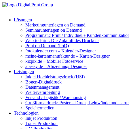
Lösungen
Marketingunterlagen on Demand
Seminarunterlagen on Demand
Programmatic Print / Individuelle Kundenkommunikatio
Web-to-Print: Die Zukunft des Druckens
Print on Demand (PoD)
fotokalender.com – Kalender-Designer
meine-kartenmanufaktur.de – Karten-Designer
kizpix.de – Mobiler Fotoservice
abeasy.de – Abizeitungs-Designer
Leistungen
Inkjet Hochleistungsdruck (HSI)
Bogen-Digitaldruck
Datenmanagement
Weiterverarbeitung
Versand / Logistik / Warehousing
Großformatdruck: Poster – Druck, Leinwände und starre
Speichermedien
Technologien
Inkjet-Produktion
Toner-Produktion
UV-Produktion