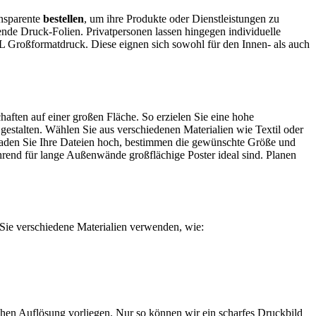
nsparente
bestellen
, um ihre Produkte oder Dienstleistungen zu
nde Druck-Folien. Privatpersonen lassen hingegen individuelle
L Großformatdruck. Diese eignen sich sowohl für den Innen- als auch
aften auf einer großen Fläche. So erzielen Sie eine hohe
gestalten. Wählen Sie aus verschiedenen Materialien wie Textil oder
 Laden Sie Ihre Dateien hoch, bestimmen die gewünschte Größe und
rend für lange Außenwände großflächige Poster ideal sind. Planen
ie verschiedene Materialien verwenden, wie:
 hohen Auflösung vorliegen. Nur so können wir ein scharfes Druckbild