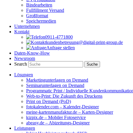
Bindearbeiten
Fullfillment Versand
Großformat
Speichermedien
Unternehmen
Kontakt
0911-4771800
kundenbetreuung@digital-print-group.de
Anfrage stellen
Daten-Know-How
Newsroom
Search
Lösungen
Marketingunterlagen on Demand
Seminarunterlagen on Demand
Programmatic Print / Individuelle Kundenkommunikatio
Web-to-Print: Die Zukunft des Druckens
Print on Demand (PoD)
fotokalender.com – Kalender-Designer
meine-kartenmanufaktur.de – Karten-Designer
kizpix.de – Mobiler Fotoservice
abeasy.de – Abizeitungs-Designer
Leistungen