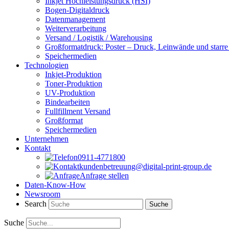
Inkjet Hochleistungsdruck (HSI)
Bogen-Digitaldruck
Datenmanagement
Weiterverarbeitung
Versand / Logistik / Warehousing
Großformatdruck: Poster – Druck, Leinwände und starre
Speichermedien
Technologien
Inkjet-Produktion
Toner-Produktion
UV-Produktion
Bindearbeiten
Fullfillment Versand
Großformat
Speichermedien
Unternehmen
Kontakt
0911-4771800
kundenbetreuung@digital-print-group.de
Anfrage stellen
Daten-Know-How
Newsroom
Search
Suche