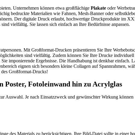
bieten. Unternehmen können etwa großflächige
Plakate
oder Werbetra
ächig bedruckte Materialien wie Fahnen, Mesh-Banner oder selbstklebe
hönern. Der digitale Druck erlaubt, hochwertige Druckprodukte im XX
d vielfältig. Sie lassen sich einfach an Ihre Bedürfnisse anpassen.
atpersonen. Mit Großformat-Drucken präsentieren Sie Ihre Werbebotsch
lichkeiten sind vielfältig. Zudem können Sie Ihre Drucke individuell 
ten Sie imponierende Ergebnisse. Die Handhabung ist denkbar einfach.
enbereich eignen sich besonders kleine Collagen auf Spannrahmen, wäh
en des Großformat-Drucks!
 Poster, Fotoleinwand hin zu Acrylglas
 zur Auswahl. Je nach Einsatzzweck und gewünschter Wirkung können S
Länge des Materials zu berücksichtigen. Ihre Bild-Datei sollte in einer