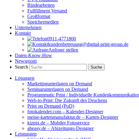
Bindearbeiten
Fullfillment Versand
Großformat
Speichermedien
Unternehmen
Kontakt
0911-4771800
kundenbetreuung@digital-print-group.de
Anfrage stellen
Daten-Know-How
Newsroom
Search
Lösungen
Marketingunterlagen on Demand
Seminarunterlagen on Demand
Programmatic Print / Individuelle Kundenkommunikatio
Web-to-Print: Die Zukunft des Druckens
Print on Demand (PoD)
fotokalender.com – Kalender-Designer
meine-kartenmanufaktur.de – Karten-Designer
kizpix.de – Mobiler Fotoservice
abeasy.de – Abizeitungs-Designer
Leistungen