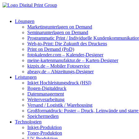
Lösungen
Marketingunterlagen on Demand
Seminarunterlagen on Demand
Programmatic Print / Individuelle Kundenkommunikatio
Web-to-Print: Die Zukunft des Druckens
Print on Demand (PoD)
fotokalender.com – Kalender-Designer
meine-kartenmanufaktur.de – Karten-Designer
kizpix.de – Mobiler Fotoservice
abeasy.de – Abizeitungs-Designer
Leistungen
Inkjet Hochleistungsdruck (HSI)
Bogen-Digitaldruck
Datenmanagement
Weiterverarbeitung
Versand / Logistik / Warehousing
Großformatdruck: Poster – Druck, Leinwände und starre
Speichermedien
Technologien
Inkjet-Produktion
Toner-Produktion
UV-Produktion