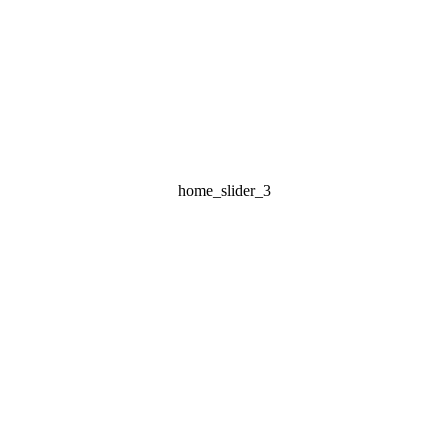
home_slider_3
EI DER DIGITAL PRINT GROUP
R HABE