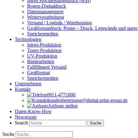
Inkjet Hochleistungsdruck (HSI)
Bogen-Digitaldruck
Datenmanagement
Weiterverarbeitung
Versand / Logistik / Warehousing
Großformatdruck: Poster – Druck, Leinwände und starre
Speichermedien
Technologien
Inkjet-Produktion
Toner-Produktion
UV-Produktion
Bindearbeiten
Fullfillment Versand
Großformat
Speichermedien
Unternehmen
Kontakt
0911-4771800
kundenbetreuung@digital-print-group.de
Anfrage stellen
Daten-Know-How
Newsroom
Search
Suche